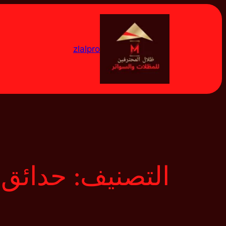
تخطى
إلى
المحتوى
zlalpro
التصنيف:
حدائق 