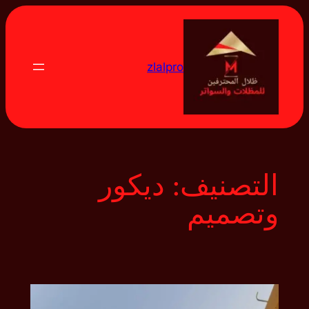
تخطى
إلى
المحتوى
zlalpro
التصنيف:
ديكور
وتصميم