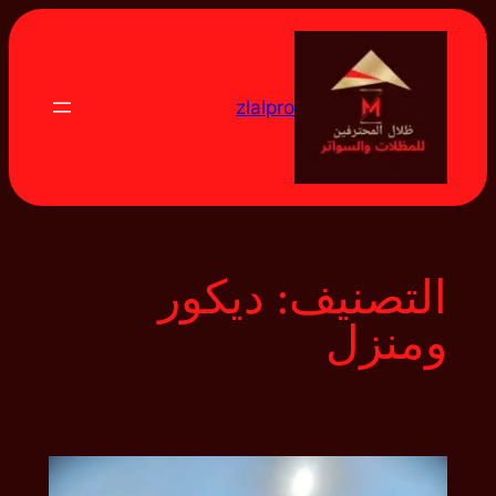
تخطى
إلى
المحتوى
zlalpro
التصنيف:
ديكور
ومنزل