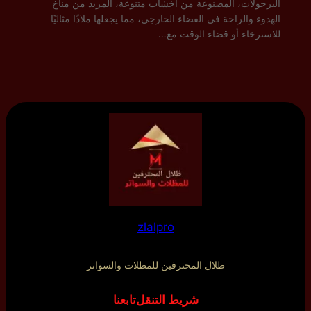
البرجولات، المصنوعة من أخشاب متنوعة، المزيد من مناخ
الهدوء والراحة في الفضاء الخارجي، مما يجعلها ملاذًا مثاليًا
للاسترخاء أو قضاء الوقت مع…
zlalpro
ظلال المحترفين للمظلات والسواتر
شريط التنقل
تابعنا