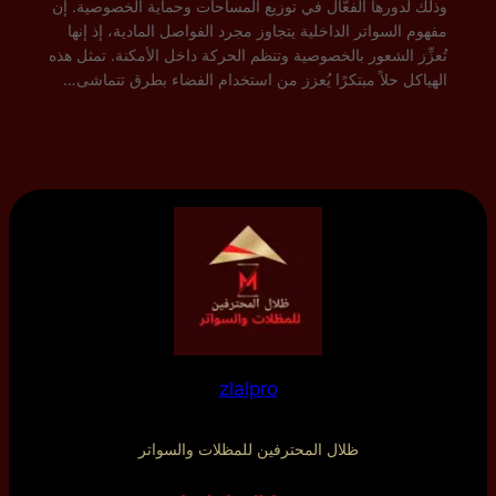
وذلك لدورها الفعّال في توزيع المساحات وحماية الخصوصية. إن
مفهوم السواتر الداخلية يتجاوز مجرد الفواصل المادية، إذ إنها
تُعزِّز الشعور بالخصوصية وتنظم الحركة داخل الأمكنة. تمثل هذه
الهياكل حلاً مبتكرًا يُعزز من استخدام الفضاء بطرق تتماشى…
zlalpro
ظلال المحترفين للمظلات والسواتر