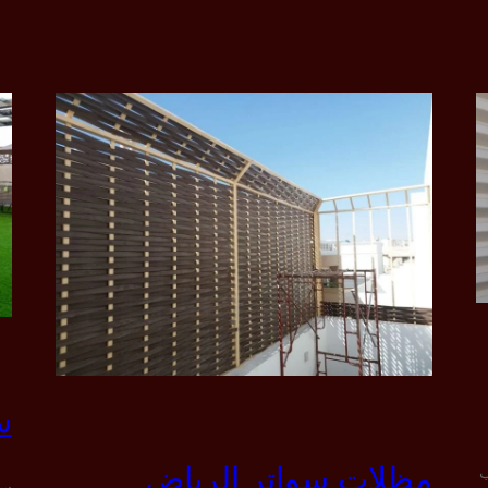
س
مظلات سواتر الرياض
ب
سو