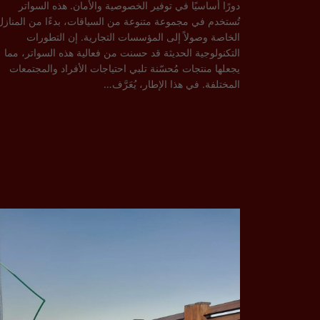
دورًا أساسيًا في توفير الخصوصية والأمان. هذه السواتر
تُستخدم في مجموعة متنوعة من السياقات، بدءًا من المنازل
الخاصة وصولاً إلى المؤسسات التجارية. إن التطورات
التكنولوجية الحديثة قد حسنت من فعالية هذه السواتر، مما
يجعلها منتجات مُحسّنة تلبي احتياجات الأفراد والمجتمعات
المختلفة. في هذا الإطار، يُعَرَّف…