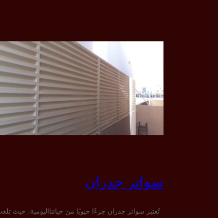
سواتر جدران
تُعتبر سواتر جدران جزءًا حيويًا من حياتنااليومية، حيث تلع