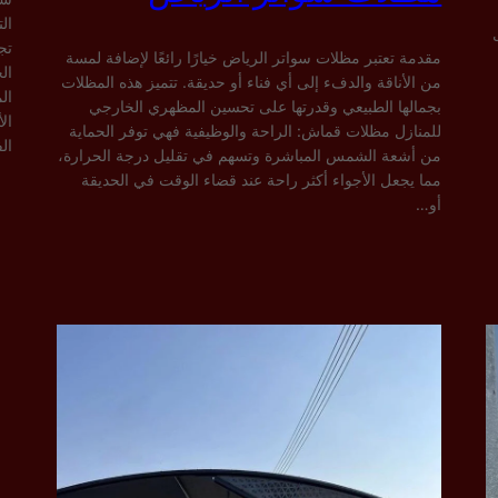
ال
تج
مقدمة تعتبر مظلات سواتر الرياض خيارًا رائعًا لإضافة لمسة
ال
من الأناقة والدفء إلى أي فناء أو حديقة. تتميز هذه المظلات
ال
بجمالها الطبيعي وقدرتها على تحسين المظهري الخارجي
ال
للمنازل مظلات قماش: الراحة والوظيفية فهي توفر الحماية
ال
من أشعة الشمس المباشرة وتسهم في تقليل درجة الحرارة،
مما يجعل الأجواء أكثر راحة عند قضاء الوقت في الحديقة
أو…