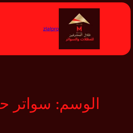
تخطى
إلى
المحتوى
zlalpro
الوسم:
سواتر حد