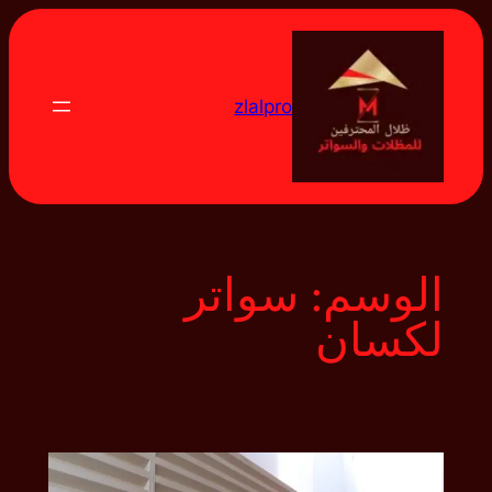
تخطى
إلى
المحتوى
zlalpro
الوسم:
سواتر
لكسان