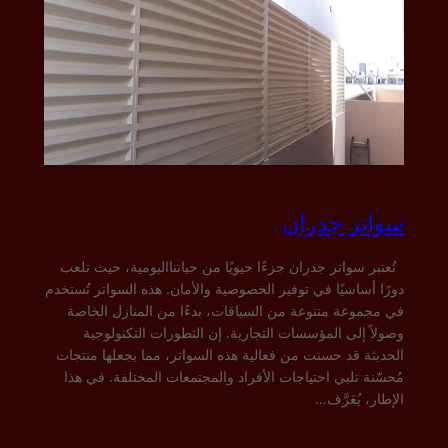
سواتر جدران
تُعتبر سواتر جدران جزءًا حيويًا من حياتنااليومية، حيث تلعب
دورًا أساسيًا في توفير الخصوصية والأمان. هذه السواتر تُستخدم
في مجموعة متنوعة من السياقات، بدءًا من المنازل الخاصة
وصولاً إلى المؤسسات التجارية. إن التطورات التكنولوجية
الحديثة قد حسنت من فعالية هذه السواتر، مما يجعلها منتجات
مُحسّنة تلبي احتياجات الأفراد والمجتمعات المختلفة. في هذا
الإطار، يُعَرَّف…