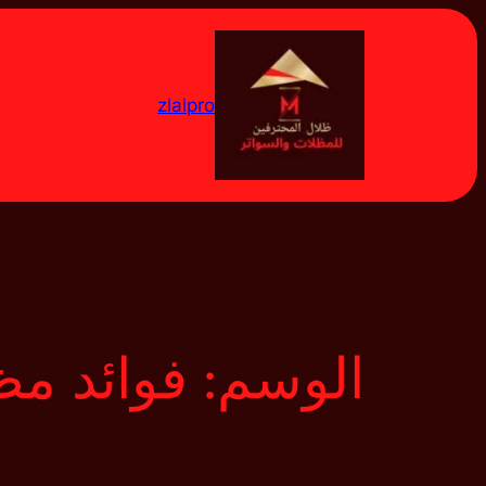
تخطى
إلى
المحتوى
zlalpro
الوسم:
فوائد مظ