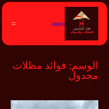
تخطى
إلى
المحتوى
zlalpro
الوسم:
فوائد مظلات
مجدول