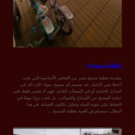
تغطية مسبح
مقدمة تغطية مسبح يعتبر من العناصر الأساسية التي يجب
أخذها بعين الاعتبار عند تصميم أي مسبح، سواء كان ذلك في
المنازل الخاصة أو في المنشآت العامة. فهي لا تقتصر فقط على
حماية المسبح من الأوساخ والشوائب، بل تلعب دورًا مهمًا في
الحفاظ على جودة المياه وتقليل تكاليف الصيانة. في هذا
المقال، سنستعرض أهمية تغطية المسبح،…