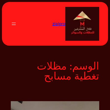
تخطى
إلى
المحتوى
zlalpro
الوسم:
مظلات
تغطية مسابح