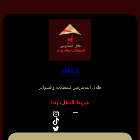
zlalpro
ظلال المحترفين للمظلات والسواتر
شريط التنقل
تابعنا
إنستجرام
تيك توك
تويتر