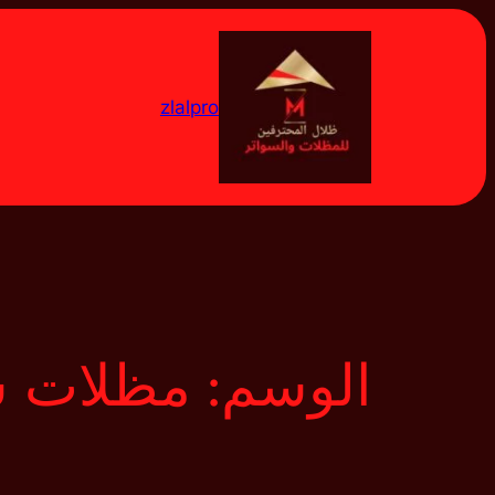
تخطى
إلى
المحتوى
zlalpro
الوسم:
مظلات س