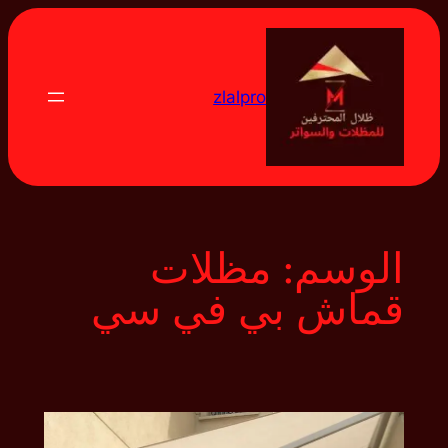
تخطى
إلى
المحتوى
zlalpro
الوسم:
مظلات
قماش بي في سي