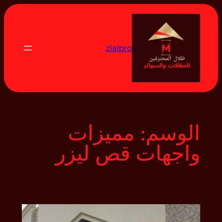
تخطى
إلى
المحتوى
zlalpro
الوسم:
مميزات
واجهات قص ليزر