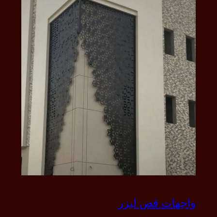
واجهات قص ليزر