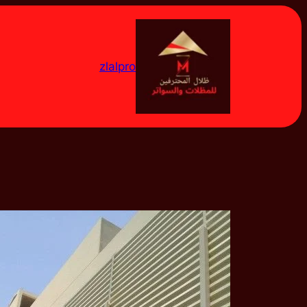
تخطى
إلى
المحتوى
zlalpro